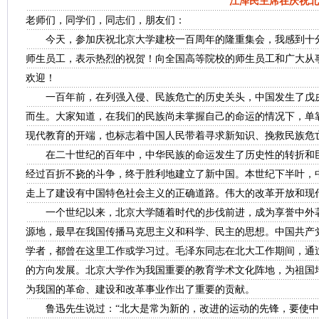
江泽民主席在庆祝北
老师们，同学们，同志们，朋友们：
今天，参加庆祝北京大学建校一百周年的隆重集会，我感到十分
师生员工，表示热烈的祝贺！向全国高等院校的师生员工和广大从
欢迎！
一百年前，在列强入侵、民族危亡的历史关头，中国发生了戊戌
而生。大家知道，在我们的民族尚未掌握自己的命运的情况下，单
现代教育的开端，也标志着中国人民带着寻求新知识、挽救民族危
在二十世纪的百年中，中华民族的命运发生了历史性的转折和巨
经过百折不挠的斗争，终于胜利地建立了新中国。本世纪下半叶，
走上了建设有中国特色社会主义的正确道路。伟大的改革开放和现
一个世纪以来，北京大学随着时代的步伐前进，成为享誉中外著
源地，最早在我国传播马克思主义和科学、民主的思想。中国共产
学者，都曾在这里工作或学习过。毛泽东同志在北大工作期间，通
的方向发展。北京大学作为我国重要的教育学术文化阵地，为祖国
为我国的革命、建设和改革事业作出了重要的贡献。
鲁迅先生说过：“北大是常为新的，改进的运动的先锋，要使中国