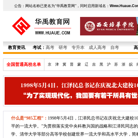
公告：网站名称已更名为“华禹教育网”，同时启用新域名：
Www.Huaue.Co
教育资讯
考试：
高考
研考
专升本
成人高考
自考
高
全国普通高校名单
京
津
冀
晋
蒙
辽
吉
黑
沪
苏
浙
皖
什么是“985工程”：
1998年5月4日，江泽民总书记在庆祝北大建
平的一流大学。”为贯彻落实党中央科教兴国的战略和江泽民同志的
学、清华大学等部分高等学校创建世界一流大学和高水平大学，简称“