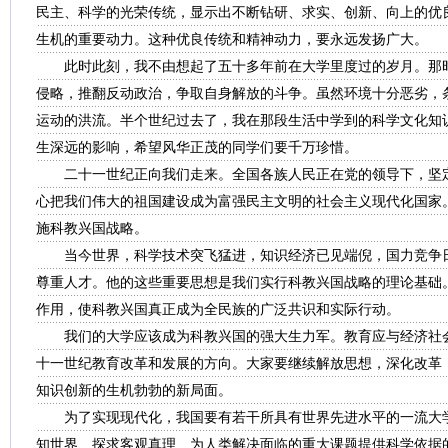
民主、科学的光荣传统，显示出不断钻研、求实、创新、向上的优
生机的重要动力。这种优良传统和精神动力，要永远发扬广大。
此时此刻，我不由想起了五十多年前在大学里度过的岁月。那时
侵略，推翻反动政治，争取自身解放的斗争。虽然环境十分恶劣，
运动的洪流。半个世纪过去了，我在那段生活中学到的科学文化知
生深远的影响，希望风华正茂的同学们要千万珍惜。
二十一世纪正向我们走来。全国各族人民正在党的领导下，坚定
心把我们伟大的祖国建设成为富强民主文明的社会主义现代化国家
施科教兴国战略。
当今世界，科学技术突飞猛进，知识经济已见端倪，国力竞争日
尊重人才。他的这些重要思想是我们实行科教兴国战略的理论基础
作用，使科教兴国真正成为全民族的广泛共识和实际行动。
我们的大学应该成为科教兴国的强大生力军。教育应与经济社会
十一世纪教育改革和发展的方向。大家要继续解放思想，深化改革
知识创新的生机勃勃的新局面。
为了实现现代化，我国要有若干所具有世界先进水平的一流大学
知世界、探求客观真理、为人类解决面临的重大课题提供科学依据