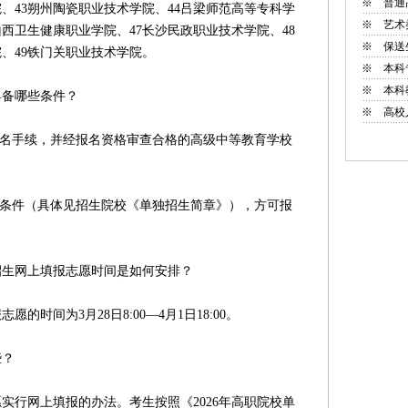
※
普通
、43朔州陶瓷职业技术学院、44吕梁师范高等专科学
※
艺术
山西卫生健康职业学院、47长沙民政职业技术学院、48
※
保送
、49铁门关职业技术学院。
※
本科
※
本科
备哪些条件？
※
高校
报名手续，并经报名资格审查合格的高级中等教育学校
条件（具体见招生院校《单独招生简章》），方可报
招生网上填报志愿时间是如何安排？
间为3月28日8:00—4月1日18:00。
些？
行网上填报的办法。考生按照《2026年高职院校单