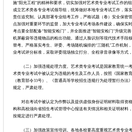
施“阳光工程”的精神和要求，切实加强对艺术类专业考试工作的
成立艺术类各专业考试领导组，统筹做好本地专业考试工作，落
责任追究制。认真部署专业组考工作，严格试题（卷）安全保密
点加强对重要环节的监督，加大专业考试考场条件建设，确保实
考点要全部配备“智能安检门”，并全面推进“智能安检门”升级完
机屏蔽袋等违规物品的检出功能。通过人脸识别等现代技术手段
替考。严格落实考生、评委、考场随机编排的“三随机”工作机制
业考试评分标准，采取评委现场独立打分、全程录音录像等方式
（二）加强违规处理力度。艺术类专业考试是国家教育统一考
术类专业考试中被认定为违规的考生及工作人员，按照《国家教
（教育部令33号）、《普通高等学校招生违规行为处理暂行办法》
规定，严肃处理。
对在考试中被认定为作弊以及提供虚假身份证明材料取得资格
构和高校须向省招生考试管理中心报送有关情况和相关证明材料
按规定进行严肃处理。
（三）加强政策宣传培训。各地各校要高度重视艺术类专业考