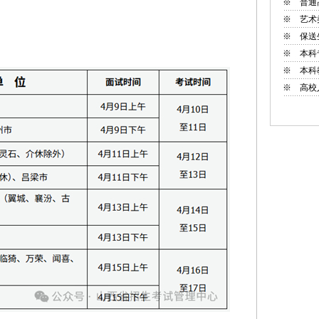
※
普通
※
艺术
※
保送
※
本科
※
本科
※
高校