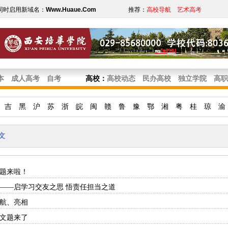
同时启用新域名：
Www.Huaue.Com
推荐：
高校导航
艺术高考
本
成人高考
自考
高校
：
高校动态
民办高校
独立学院
高职
吉
黑
沪
苏
浙
皖
闽
赣
鲁
豫
鄂
湘
粤
桂
琼
渝
文
文题来啦！
文——启学习交友之思 悟责任担当之道
续航、亮相
作文题来了