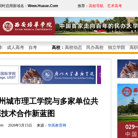
同时启用新域名：
Www.Huaue.Com
推荐：
高校导航
艺术高考
本
成人高考
自考
高校
：
高校动态
民办高校
独立学院
高职
广州城市理工学院与多家单位共
源技术合作新蓝图
om
2026年5月15日 来源：
华禹教育网