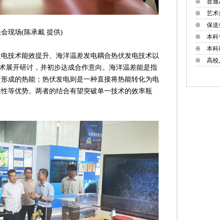
※
普通
※
艺术
※
保送
承戴 提供)
※
本科
※
本科
技术能效提升、海洋温差发电耦合热伏发电技术以
※
高校
技术展开研讨，并初步达成合作意向。海洋温差能是指
所形成的热能；热伏发电则是一种直接将热能转化为电
靠性等优势。两者的结合有望突破单一技术的效率瓶