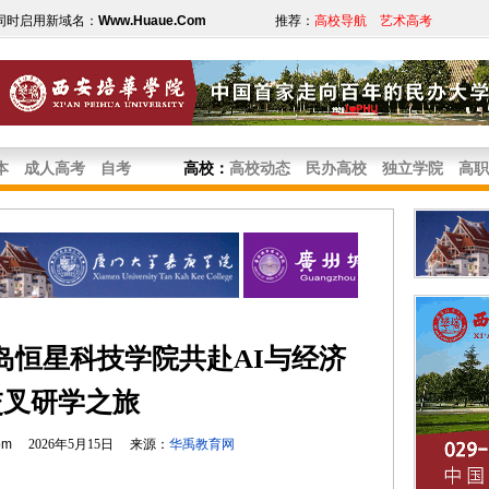
同时启用新域名：
Www.Huaue.Com
推荐：
高校导航
艺术高考
本
成人高考
自考
高校
：
高校动态
民办高校
独立学院
高职
岛恒星科技学院共赴AI与经济
交叉研学之旅
om
2026年5月15日 来源：
华禹教育网