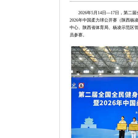
2026年5月14日—17日，第
2026年中国柔力球公开赛（陕西
中心、陕西省体育局、杨凌示范区管
员参赛。