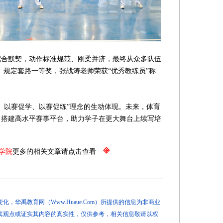
默契，动作标准规范、刚柔并济，最终从众多队伍
）规定套路一等奖，张战涛老师荣获“优秀教练员”称
以赛促学、以赛促练”理念的生动体现。未来，体育
，搭建高水平赛事平台，助力学子在更大舞台上续写培
学院
更多的相关文章请点击查看
，华禹教育网（Www.Huaue.Com）所提供的信息为非商业
其观点或证实其内容的真实性，仅供参考，相关信息敬请以权