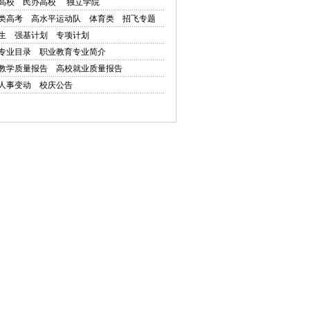
高校
民办高校
独立学院
类高考
高水平运动队
体育类
招飞专题
生
强基计划
专项计划
专业目录
职业教育专业简介
教学质量报告
高校就业质量报告
人事变动
校庆公告