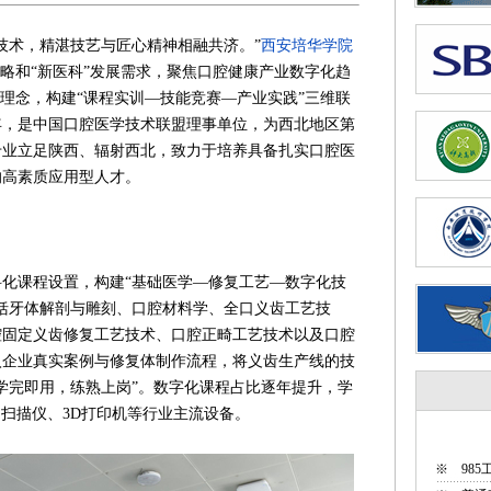
术，精湛技艺与匠心精神相融共济。”
西安培华学院
战略和“新医科”发展需求，聚焦口腔健康产业数字化趋
学理念，构建“课程实训—技能竞赛—产业实践”三维联
7年，是中国口腔医学技术联盟理事单位，为西北地区第
专业立足陕西、辐射西北，致力于培养具备扎实口腔医
的高素质应用型人才。
课程设置，构建“基础医学—修复工艺—数字化技
括牙体解剖与雕刻、口腔材料学、全口义齿工艺技
腔固定义齿修复工艺技术、口腔正畸工艺技术以及口腔
入企业真实案例与修复体制作流程，将义齿生产线的技
学完即用，练熟上岗”。数字化课程占比逐年提升，学
口内扫描仪、3D打印机等行业主流设备。
※
98