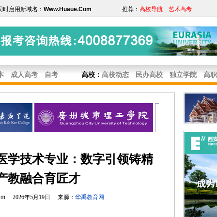
同时启用新域名：
Www.Huaue.Com
推荐：
高校导航
艺术高考
本
成人高考
自考
高校
：
高校动态
民办高校
独立学院
高职
医学技术专业：数字引领铸精
产教融合育匠才
om
2026年5月19日 来源：
华禹教育网