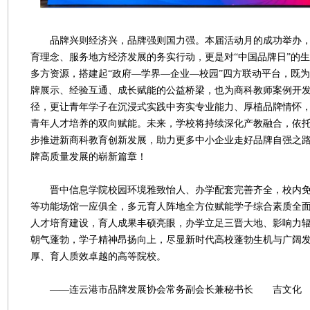
品牌兴则经济兴，品牌强则国力强。本届活动月的成功举办，是
育理念、服务地方经济发展的务实行动，更是对“中国品牌日”的
多方资源，搭建起“政府—学界—企业—校园”四方联动平台，既
牌展示、经验互通、成长赋能的公益桥梁，也为商科教师案例开
径，更让青年学子在沉浸式实践中夯实专业能力、厚植品牌情怀
青年人才培养的双向赋能。未来，学校将持续深化产教融合，依
步推进新商科教育创新发展，助力更多中小企业走好品牌自强之
牌高质量发展的崭新篇章！
晋中信息学院校园环境雅致怡人、办学配套完善齐全，校内免
等功能场馆一应俱全，多元育人阵地全方位赋能学子综合素质全
人才培育建设，育人成果丰硕亮眼，办学立足三晋大地、影响力
朝气蓬勃，学子精神昂扬向上，尽显新时代高校蓬勃生机与广阔
厚、育人质效卓越的高等院校。
——连云港市品牌发展协会常务副会长兼秘书长 吉文化