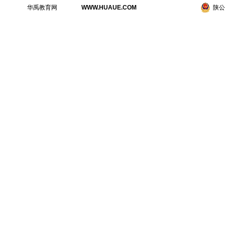
华禹教育网
WWW.HUAUE.COM
陕公网