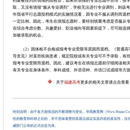
档案被投到所填报的院校后，如果所填报的专业志愿不合理，按
取，又没有填报“服从专业调剂”，学校无法进行专业调剂，则该
年我省平行志愿投档模式的实施情况看，因专业不服从调剂而退
一定比例。因此，考生在填报志愿时，要特别慎重考虑是否服从
在综合考虑分数、兴趣爱好、职业倾向等因素前提下，尽可能选择
加被录取的机会。
（2）因体检不合格或报考专业受限等原因而退档。《普通高
导意见》对某些疾病患者，规定院校或有关专业可不予录取，有
报考专业受限而退档。因此，建议考生在填报志愿前仔细阅读相
有关专业在身体条件、单科成绩、外语语种、外语口试成绩等方
关于
福建高考
更多的相关文章请点击查看
特别说明：由于各方面情况的不断调整与变化，华禹教育网（Www.Huaue.
性的教育和科研之目的，并不意味着赞同其观点或证实其内容的真实性，仅
威部门公布的正式信息为准。