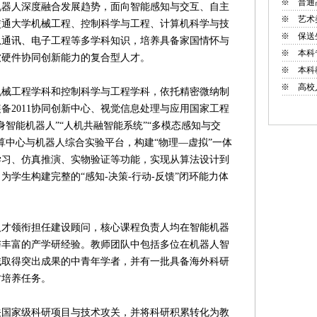
※
普通
人深度融合发展趋势，面向智能感知与交互、自主
※
艺术
交通大学机械工程、控制科学与工程、计算机科学与技
※
保送
息通讯、电子工程等多学科知识，培养具备家国情怀与
※
本科
软硬件协同创新能力的复合型人才。
※
本科
※
高校
工程学科和控制科学与工程学科，依托精密微纳制
备2011协同创新中心、视觉信息处理与应用国家工程
智能机器人”“人机共融智能系统”“多模态感知与交
算中心与机器人综合实验平台，构建“物理—虚拟”一体
学习、仿真推演、实物验证等功能，实现从算法设计到
学生构建完整的“感知-决策-行动-反馈”闭环能力体
领衔担任建设顾问，核心课程负责人均在智能机器
与丰富的产学研经验。教师团队中包括多位在机器人智
域取得突出成果的中青年学者，并有一批具备海外科研
才培养任务。
家级科研项目与技术攻关，并将科研积累转化为教