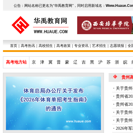
公告：网站名称已更名为“华禹教育网”，同时启用新域名：
Www.Huaue.Co
首页
｜
高考热讯
｜
高校招生
｜
高考政策
｜
专业资讯
｜
艺术招生
｜
志愿填报
｜
全
高考地方站
京
津
冀
晋
蒙
辽
吉
黑
沪
苏
浙
皖
贵州
·
关于贵州
·
贵州省2
·
贵州省2
·
关于贵州
·
关于贵州
·
2026