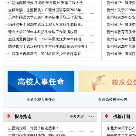
·
供需适配显成效 生源质量再提升 安徽工程大学..
·
贵州省卫生健康委等
·
全额录满，生源提质！广西外国语学院2026年..
·
贵州：关于2026
·
天津外国语大学2026年本科招生录取工作圆满..
·
贵州省2026年
·
稳步提升！2026年武汉工程大学本科生源质量..
·
贵州省卫生健康委等4
·
青岛大学2026年本科招生录取工作圆满收官
·
贵州省教育高质量发
·
生源质量再创新高！2026年黑龙江大学本科招..
·
贵州省2026年
·
圆满收官！武汉科技大学本科生源质量稳步提升！
·
贵州省2026年普
·
生源质量再攀新高，5101名问天少年奔赴南京..
·
贵州省招生考试院关
普通高校人事任命
普通高校校庆公告
报考指南
更多内容--->>>
强基计划
·
志愿填报后，你要了解这些事！
·
东北大学关于公布2
·
志愿填报专家每日谈⑬：如何选报新..
·
中央民族大学2026