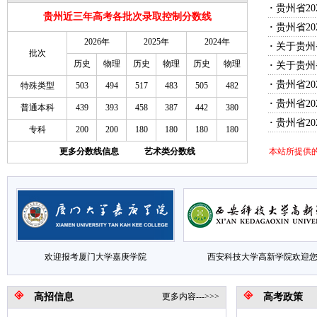
·
贵州省2
贵州近三年高考各批次录取控制分数线
·
贵州省2
2026年
2025年
2024年
·
关于贵州
批次
历史
物理
历史
物理
历史
物理
·
关于贵州
·
贵州省2
特殊类型
503
494
517
483
505
482
·
贵州省2
普通本科
439
393
458
387
442
380
·
贵州省2
专科
200
200
180
180
180
180
更多分数线信息
艺术类分数线
本站所提供
欢迎报考厦门大学嘉庚学院
西安科技大学高新学院欢迎
高招信息
更多内容--->>>
高考政策