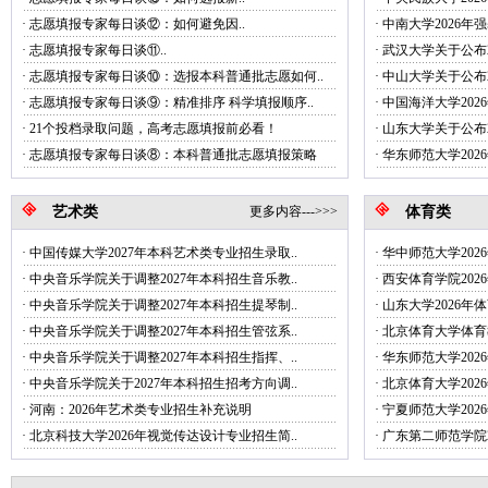
·
志愿填报专家每日谈⑫：如何避免因..
·
中南大学2026年
·
志愿填报专家每日谈‌⑪..
·
武汉大学关于公布2
·
志愿填报专家每日谈⑩：选报本科普通批志愿如何..
·
中山大学关于公布2
·
志愿填报专家每日谈⑨：精准排序 科学填报顺序..
·
中国海洋大学20
·
21个投档录取问题，高考志愿填报前必看！
·
山东大学关于公布2
·
志愿填报专家每日谈⑧：本科普通批志愿填报策略
·
华东师范大学202
艺术类
更多内容--->>>
体育类
·
中国传媒大学2027年本科艺术类专业招生录取..
·
华中师范大学20
·
中央音乐学院关于调整2027年本科招生音乐教..
·
西安体育学院20
·
中央音乐学院关于调整2027年本科招生提琴制..
·
山东大学2026年
·
中央音乐学院关于调整2027年本科招生管弦系..
·
北京体育大学体育教育
·
中央音乐学院关于调整2027年本科招生指挥、..
·
华东师范大学20
·
中央音乐学院关于2027年本科招生招考方向调..
·
北京体育大学20
·
河南：2026年艺术类专业招生补充说明
·
宁夏师范大学20
·
北京科技大学2026年视觉传达设计专业招生简..
·
广东第二师范学院2